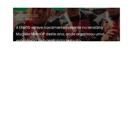
05/27/2020
A ENEOS esteve novamente presente no lendário
Mugello MotoGP deste ano, onde organizou uma
experiência de hospitalidade muito ...
SAIBA MAIS
→
05/27/2020
A JX Nippon Oil and Energy Europe Limited sediou
recentemente a 4ª Conferência de Distribuidores
Europeus na histórica ...
SAIBA MAIS
→