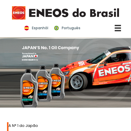
Ir
para
o
conteúdo
Espanhõl
Português
A N° 1 do Japão